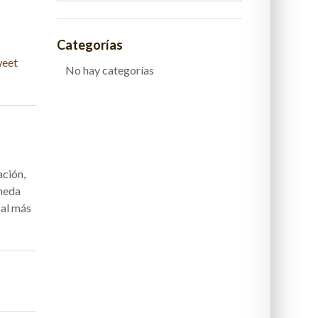
Categorías
eet
No hay categorías
ación,
úmeda
 al más