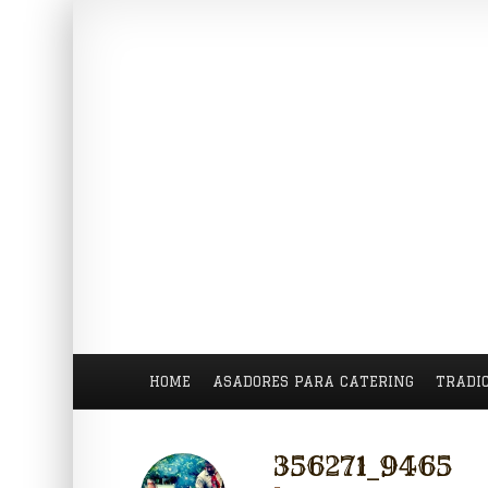
HOME
ASADORES PARA CATERING
TRADI
356271_9465