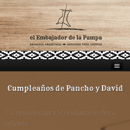
HOME
Cumpleaños de Pancho y David
ASADORES PARA CATERING
TRADICIÓN ARGENTINA
Cumpleaños para 50 invitados en finca
CELEBRACIONES
privada.
LUGARES