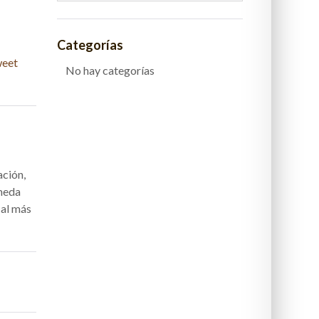
Categorías
eet
No hay categorías
ación,
úmeda
 al más