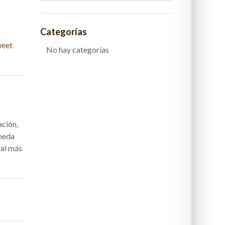
Categorías
eet
No hay categorías
ación,
úmeda
 al más