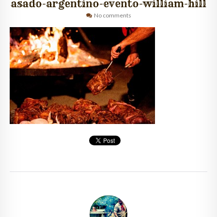
asado-argentino-evento-william-hill
No comments
QUIÉNES SOMOS
CLIENTES
GALERÍA
CONTACTO