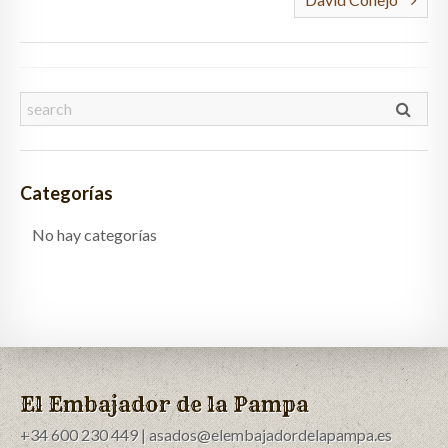
Categorías
No hay categorías
El Embajador de la Pampa
+34 600 230 449 | asados@elembajadordelapampa.es